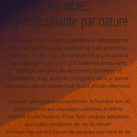
namibie,
époustouflante
par nature
La Namibie est multiple, gigantesque, extravagante.
Elle me fascine depuis l’enfance et mes premières
lectures… Le film que j’en ramène fait la part belle à
des paysages parmi les plus beaux et émouvants
d'Afrique, émaillés de rencontres humaines et
animalières, mais aussi de plongeons dans le passé
tumultueux de cet ancien Sud-Ouest africain allemand…
Accident géologique exceptionnel, la Namibie est un
envoûtement aux paysages sublimes et infinis,
habités d'une faune et d'une flore uniques adaptées
aux rudes conditions de vie du désert.
Un road-trip sur les traces de peuples premiers et de